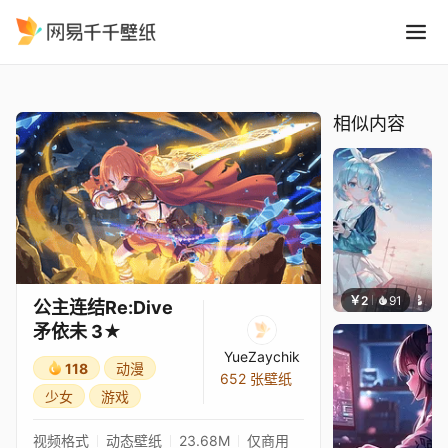
公主连结Re:Dive 矛依未 3
精选
公主连结Re:Dive 矛依未 3★
相似内容
￥2
91
豆子酱e
公主连结Re:Dive
矛依未 3★
YueZaychik
118
动漫
652 张壁纸
少女
游戏
视频格式
动态壁纸
23.68M
仅商用