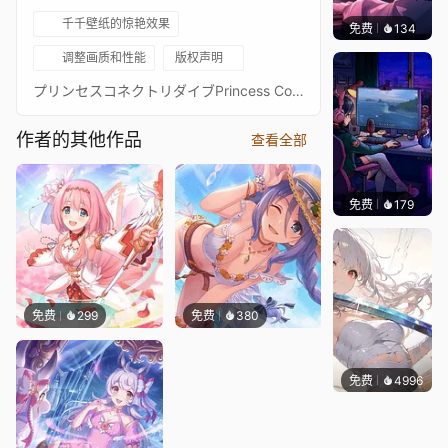
千千壁纸的惊艳效果
免费
134
𝑬𝒗𝒆𝑾𝒊𝒏
调整画质和性能
版权声明
プリンセスコネクトリダイブPrincess Connect! Re: Dive超异域公主连结！Re: Dive3星 矛依未 511 3★ 主页动画壁纸3★ムイミ通过 Waifu2x 降噪放大 + FFmpeg 60FPS 补帧处理
作者的其他作品
查看全部
免费
179
𝑬𝒗𝒆𝑾𝒊𝒏
免费
299
免费
380
免费
4996
꙳NOZ