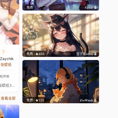
免费
Kyllar
免费
483
豆子酱edda
Zaychik
2 张壁纸
权声明
プリンセスコネクトリダイブPrincess Connect! Re: Dive超异域公主连结！Re: Dive3星 新春日和 春猫 新春猫拳 511 3★ 主页动画壁纸3★ヒヨリ（ニューイヤー）通过 Waifu2x 降噪放大 + FFmpeg 60FPS 补帧处理21:9 带鱼屏适配版：https://steamcommunity.com/sharedfiles/filedetails/?id=2138362770PCR 16:9 合集：https://steamcommunity.com/sharedfiles/filedetails/?id=2134024999PCR 21:9 合集：https://steamcommunity.com/sharedfiles/filedetails/?id=2137377323
查看全部
免费
135
𝑬𝒗𝒆𝑾𝒊𝒏𝒅𝒚