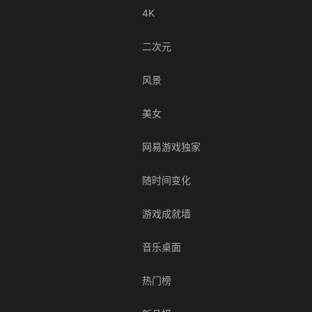
4K
二次元
风景
美女
网易游戏独家
随时间变化
游戏成就墙
音乐桌面
热门榜