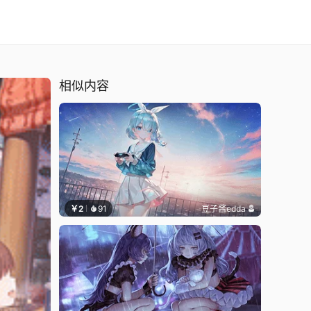
相似内容
￥2
91
豆子酱edda