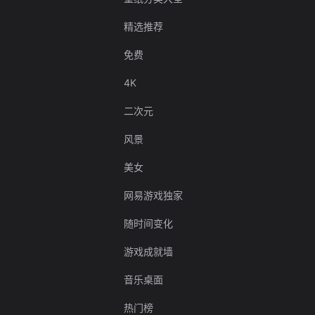
精选推荐
免费
4K
二次元
风景
美女
网易游戏独家
随时间变化
游戏成就墙
音乐桌面
热门榜