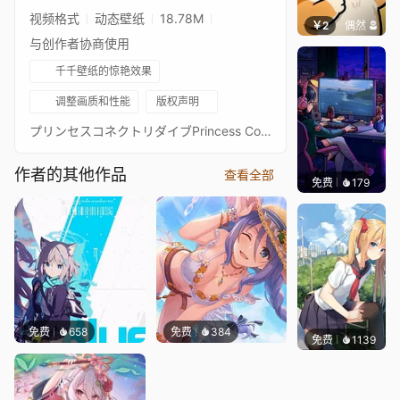
视频格式
动态壁纸
18.78M
￥2
偶然
与创作者协商使用
千千壁纸的惊艳效果
调整画质和性能
版权声明
プリンセスコネクトリダイブPrincess Connect! Re: Dive超异域公主连结！Re: Dive6星 莉玛 羊驼 6★ 主页动画壁纸6★リマ通过 Waifu2x 降噪放大 + FFmpeg 60FPS 补帧处理
作者的其他作品
查看全部
免费
179
𝑬𝒗𝒆𝑾𝒊𝒏
免费
658
免费
384
免费
1139
꙳NOZ