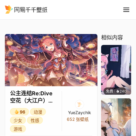
公主连结Re:Dive 空花大江户
精选
公主连结Re:Dive 空花（大江户）3★
相似内容
免费
240
好看壁
公主连结Re:Dive
空花（大江户）
3★
96
动漫
YueZaychik
652 张壁纸
少女
性感
游戏