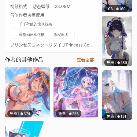
视频格式
动态壁纸
23.09M
￥3
160
豆子酱
与创作者协商使用
千千壁纸的惊艳效果
调整画质和性能
版权声明
プリンセスコネクトリダイブPrincess Connect! Re: Dive超异域公主连结！Re: Dive3星 空花大江户 抖M 3★ 主页动画壁纸3★クウカ（オーエド）通过 Waifu2x 降噪放大 + FFmpeg 60FPS 补帧处理
作者的其他作品
查看全部
免费
589
渔小小
免费
374
免费
263
免费
191
渔小小