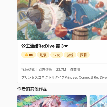
公主连结Re:Dive 霞 3★
89
动漫
少女
游戏
萝莉
视频格式
动态壁纸
23.7M
仅商用
作者的其他作品