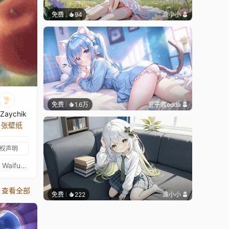
免费
94
渔小小
免费
1.6万
豆子酱edda
Zaychik
2 张壁纸
权声明
プリンセスコネクトリダイブPrincess Connect! Re: Dive超异域公主连结！Re: Dive3星 霞 侦探 3★ 主页动画壁纸3★カスミ通过 Waifu2x 降噪放大 + FFmpeg 60FPS 补帧处理
查看全部
免费
222
渔小小