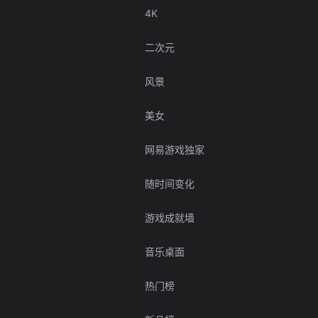
4K
二次元
风景
美女
网易游戏独家
随时间变化
游戏成就墙
音乐桌面
热门榜