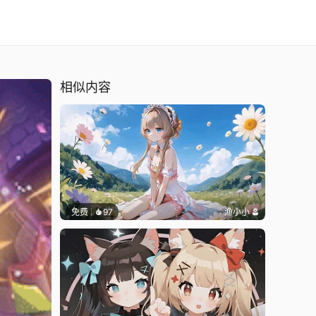
相似内容
免费
97
渔小小