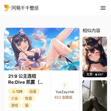
21:9 公主连结Re:Dive 凯露
精选
21:9 公主连结Re:Dive 凯露（夏日）3★
相似内容
免费
487
豆子酱e
21:9 公主连结
Re:Dive 凯露（夏
日）3★
129
动漫
YueZaychik
652 张壁纸
少女
性感
游戏
猫