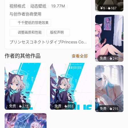
视频格式
动态壁纸
19.77M
￥1
167
叮叮当
与创作者协商使用
千千壁纸的惊艳效果
调整画质和性能
版权声明
プリンセスコネクトリダイブPrincess Connect! Re: Dive超异域公主连结！Re: Dive3星 泳装 凯露 黑猫 臭鼬 3★ 主页动画壁纸3★キャル（サマー)通过 Waifu2x 降噪放大 + FFmpeg 60FPS 补帧处理21:9 3440*1440 带鱼屏适配16:9 标准比例版：https://steamcommunity.com/sharedfiles/filedetails/?id=2066423841PCR 16:9 合集：https://steamcommunity.com/sharedfiles/filedetails/?id=2134024999
作者的其他作品
查看全部
免费
240
好看壁
免费
378
免费
651
免费
215
渔小小