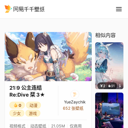
21:9 公主连结Re:Dive 栞 3
精选
21:9 公主连结Re:Dive 栞 3★
相似内容
￥2
91
豆子酱e
21:9 公主连结
Re:Dive 栞 3★
YueZaychik
0
动漫
652 张壁纸
少女
游戏
视频格式
动态壁纸
21.05M
仅商用