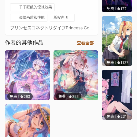
千千壁纸的惊艳效果
免费
177
𝑬𝒗𝒆𝑾𝒊𝒏
调整画质和性能
版权声明
プリンセスコネクトリダイブPrincess Connect! Re: Dive超异域公主连结！Re: Dive3星 栞 TP弓 清水弓 3★ 主页动画壁纸3★シオリ通过 Waifu2x 降噪放大 + FFmpeg 60FPS 补帧处理21:9 3440*1440 带鱼屏适配16:9 标准比例版：https://steamcommunity.com/sharedfiles/filedetails/?id=2140415894PCR 16:9 合集：https://steamcommunity.com/sharedfiles/filedetails/?id=2134024999PCR 21:9 合集：https://steamcommunity.com/sharedfiles/filedetails/?id=2137377323
作者的其他作品
查看全部
免费
1127
꙳NOZ
免费
263
免费
255
免费
231
好看壁