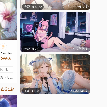
免费
4952
꙳NOZOMI ♡
免费
231
好看壁纸
Zaychik
2 张壁纸
权声明
プリンセスコネクトリダイブPrincess Connect! Re: Dive超异域公主连结！Re: Dive3星 泳装流夏 大姐头 3★ 主页动画壁纸3★ルカ（サマー）通过 Waifu2x 降噪放大 + FFmpeg 60FPS 补帧处理21:9 带鱼屏适配版：https://steamcommunity.com/sharedfiles/filedetails/?id=2153536173PCR 16:9 合集：https://steamcommunity.com/sharedfiles/filedetails/?id=2134024999PCR 21:9 合集：https://steamcommunity.com/sharedfiles/filedetails/?id=2137377323
查看全部
￥3
160
豆子酱edda