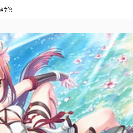
者学院
流夏夏日3