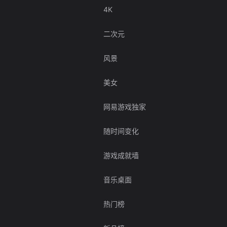
4K
二次元
风景
美女
网易游戏独家
随时间变化
游戏成就墙
音乐桌面
热门榜