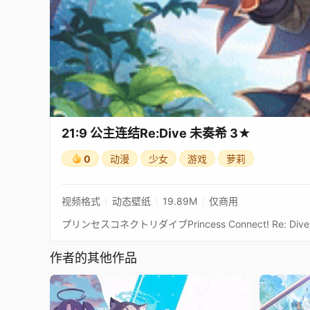
21:9 公主连结Re:Dive 未奏希 3★
0
动漫
少女
游戏
萝莉
视频格式
动态壁纸
19.89M
仅商用
作者的其他作品