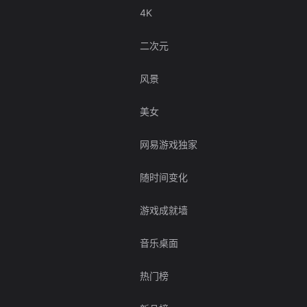
4K
二次元
风景
美女
网易游戏独家
随时间变化
游戏成就墙
音乐桌面
热门榜