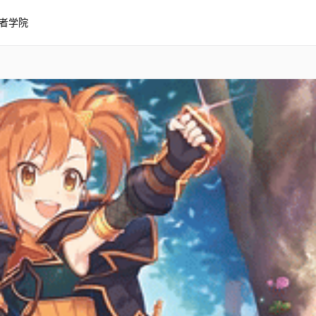
者学院
奏希 3