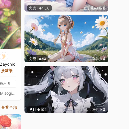
免费
1.5万
豆子酱edda
免费
94
渔小小
Zaychik
2 张壁纸
权声明
プリンセスコネクトリダイブPrincess Connect! Re: Dive超异域公主连结！Re: Dive3星 禊 炸弹人 3★ 主页动画壁纸3★ミソギ - Misogi通过 Waifu2x 降噪放大 + FFmpeg 60FPS 补帧处理21:9 3440*1440 带鱼屏适配16:9 标准比例版：https://steamcommunity.com/sharedfiles/filedetails/?id=2187246221PCR 16:9 合集：https://steamcommunity.com/sharedfiles/filedetails/?id=2134024999PCR 21:9 合集：https://steamcommunity.com/sharedfiles/filedetails/?id=2137377323
查看全部
￥1
104
渔小小