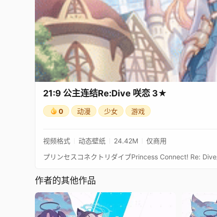
21:9 公主连结Re:Dive 咲恋 3★
0
动漫
少女
游戏
视频格式
动态壁纸
24.42M
仅商用
作者的其他作品