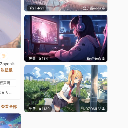
￥2
91
豆子酱edda
免费
134
𝑬𝒗𝒆𝑾𝒊𝒏𝒅𝒚
Zaychik
2 张壁纸
权声明
プリンセスコネクトリダイブPrincess Connect! Re: Dive超异域公主连结！Re: Dive3星 咲恋 咲恋妈妈 充电宝 3★ 主页动画壁纸3★サレン - Saren通过 Waifu2x 降噪放大 + FFmpeg 60FPS 补帧处理21:9 3440*1440 带鱼屏适配16:9 标准比例版：https://steamcommunity.com/sharedfiles/filedetails/?id=2222166891PCR 16:9 合集：https://steamcommunity.com/sharedfiles/filedetails/?id=2134024999PCR 21:9 合集：https://steamcommunity.com/sharedfiles/filedetails/?id=2137377323
查看全部
免费
1130
꙳NOZOMI ♡