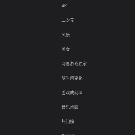
4K
二次元
风景
美女
网易游戏独家
随时间变化
游戏成就墙
音乐桌面
热门榜