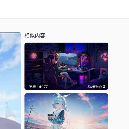
相似内容
免费
177
𝑬𝒗𝒆𝑾𝒊𝒏𝒅𝒚