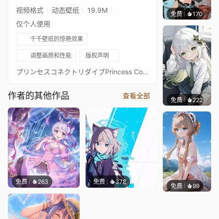
视频格式
动态壁纸
19.9M
免费
170
渔小小
仅个人使用
千千壁纸的惊艳效果
调整画质和性能
版权声明
プリンセスコネクトリダイブPrincess Connect! Re: Dive超异域公主连结！Re: Dive3星 天使依里x茜里 3★ 主页动画壁纸ヨリxアカリ（エンジェル）通过 Waifu2x 降噪放大 + FFmpeg 60FPS 补帧处理21:9 3440*1440 带鱼屏适配ヨリ（エンジェル）：https://steamcommunity.com/sharedfiles/filedetails/?id=2235683729アカリ（エンジェル）：https://steamcommunity.com/sharedfiles/filedetails/?id=2218907304PCR 16:9 合集：https://steamcommunity.com/sharedfiles/filedetails/?id=2134024999PCR 21:9 合集：https://steamcommunity.com/sharedfiles/filedetails/?id=2137377323
作者的其他作品
查看全部
免费
222
渔小小
免费
263
免费
378
免费
99
渔小小