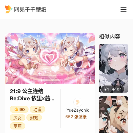
21:9 公主连结Re:Dive 依里
精选
21:9 公主连结Re:Dive 依里x茜里（天使）3★
相似内容
￥1
104
渔小
21:9 公主连结
Re:Dive 依里x茜里
（天使）3★
90
动漫
YueZaychik
652 张壁纸
少女
游戏
萝莉