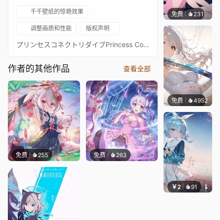
千千壁纸的惊艳效果
免费
231
好看壁
调整画质和性能
版权声明
プリンセスコネクトリダイブPrincess Connect! Re: Dive超异域公主连结！Re: Dive3星 智 3★ 主页动画壁纸3★トモ - Tomo通过 Waifu2x 降噪放大 + FFmpeg 60FPS 补帧处理21:9 3440*1440 带鱼屏适配16:9 标准比例版：https://steamcommunity.com/sharedfiles/filedetails/?id=2294764061PCR 16:9 合集：https://steamcommunity.com/sharedfiles/filedetails/?id=2134024999PCR 21:9 合集：https://steamcommunity.com/sharedfiles/filedetails/?id=2137377323
作者的其他作品
查看全部
免费
4952
꙳NOZ
免费
255
免费
263
￥2
91
豆子酱e