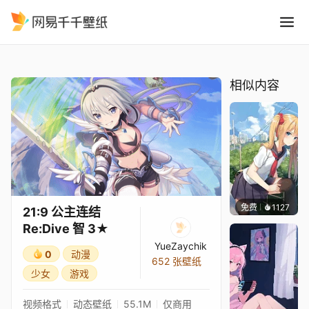
21:9 公主连结Re:Dive 智 3
精选
21:9 公主连结Re:Dive 智 3★
相似内容
免费
1127
꙳NOZ
21:9 公主连结
Re:Dive 智 3★
YueZaychik
0
动漫
652 张壁纸
少女
游戏
视频格式
动态壁纸
55.1M
仅商用