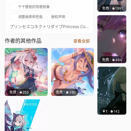
千千壁纸的惊艳效果
免费
1991
辰东壁
调整画质和性能
版权声明
プリンセスコネクトリダイブPrincess Connect! Re: Dive超异域公主连结！Re: Dive6星 真阳 奶牛 6★ 主页动画壁纸6★マヒル - Mahiru通过 Waifu2x 降噪放大 + FFmpeg 60FPS 补帧处理21:9 3440*1440 带鱼屏适配16:9 标准比例版：https://steamcommunity.com/sharedfiles/filedetails/?id=2294768460PCR 16:9 合集：https://steamcommunity.com/sharedfiles/filedetails/?id=2134024999PCR 21:9 合集：https://steamcommunity.com/sharedfiles/filedetails/?id=2137377323
作者的其他作品
查看全部
免费
484
辰东壁
免费
255
免费
380
￥1
142
辰东壁