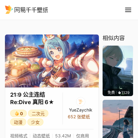
21:9 公主连结Re:Dive 真阳 6
精选
21:9 公主连结Re:Dive 真阳 6★
相似内容
免费
1129
辰东壁
21:9 公主连结
Re:Dive 真阳 6★
YueZaychik
0
二次元
652 张壁纸
动漫
少女
视频格式
动态壁纸
53.42M
仅商用