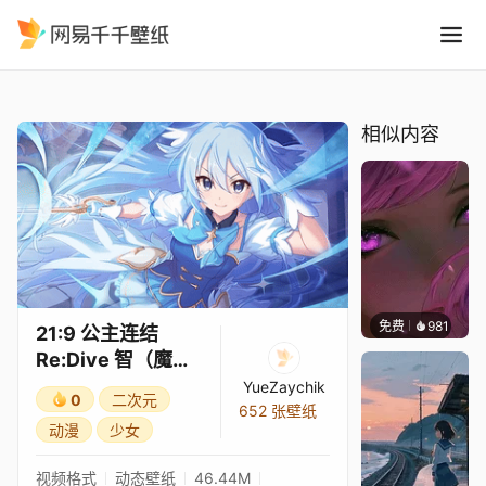
21:9 公主连结Re:Dive 智魔
精选
21:9 公主连结Re:Dive 智（魔法少女）3★
相似内容
免费
981
辰东壁
21:9 公主连结
Re:Dive 智（魔法
少女）3★
YueZaychik
0
二次元
652 张壁纸
动漫
少女
视频格式
动态壁纸
46.44M