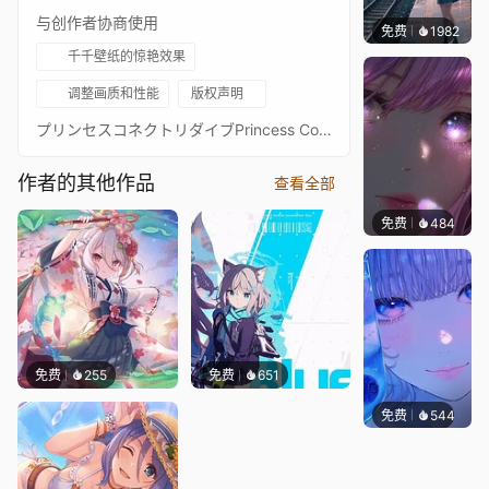
与创作者协商使用
免费
1982
辰东壁
千千壁纸的惊艳效果
调整画质和性能
版权声明
プリンセスコネクトリダイブPrincess Connect! Re: Dive超异域公主连结！Re: Dive3星 魔法少女 智 3★ 主页动画壁纸3★トモ（マジカル） - Tomo通过 Waifu2x 降噪放大 + FFmpeg 60FPS 补帧处理21:9 3440*1440 带鱼屏适配16:9 标准比例版：https://steamcommunity.com/sharedfiles/filedetails/?id=2294772560PCR 16:9 合集：https://steamcommunity.com/sharedfiles/filedetails/?id=2134024999PCR 21:9 合集：https://steamcommunity.com/sharedfiles/filedetails/?id=2137377323
作者的其他作品
查看全部
免费
484
辰东壁
免费
255
免费
651
免费
544
辰东壁