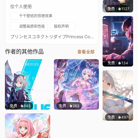
仅个人使用
免费
1127
꙳NOZ
千千壁纸的惊艳效果
调整画质和性能
版权声明
プリンセスコネクトリダイブPrincess Connect! Re: Dive超异域公主连结！Re: Dive3星 圣诞节 秋乃 哈哈剑 3★ 主页动画壁纸3★アキノ（クリスマス） - Akino通过 Waifu2x 降噪放大 + FFmpeg 60FPS 补帧处理21:9 3440*1440 带鱼屏适配16:9 标准比例版：https://steamcommunity.com/sharedfiles/filedetails/?id=2306426641PCR 16:9 合集：https://steamcommunity.com/sharedfiles/filedetails/?id=2134024999PCR 21:9 合集：https://steamcommunity.com/sharedfiles/filedetails/?id=2137377323
作者的其他作品
查看全部
免费
134
𝑬𝒗𝒆𝑾𝒊𝒏
免费
645
免费
263
免费
4970
꙳NOZ