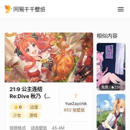
21:9 公主连结Re:Dive 秋乃
精选
21:9 公主连结Re:Dive 秋乃（圣诞）3★
相似内容
免费
236
好看壁
21:9 公主连结
Re:Dive 秋乃（圣
诞）3★
YueZaychik
0
动漫
652 张壁纸
少女
游戏
视频格式
动态壁纸
45.4M