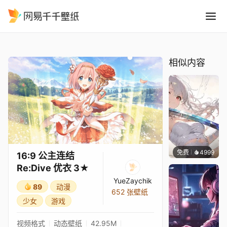
16:9 公主连结Re:Dive 优衣 3
精选
16:9 公主连结Re:Dive 优衣 3★
相似内容
免费
4999
꙳NOZ
16:9 公主连结
Re:Dive 优衣 3★
YueZaychik
89
动漫
652 张壁纸
少女
游戏
视频格式
动态壁纸
42.95M