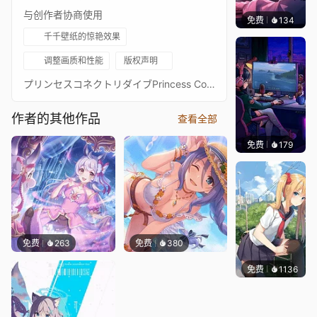
与创作者协商使用
免费
134
𝑬𝒗𝒆𝑾𝒊𝒏
千千壁纸的惊艳效果
调整画质和性能
版权声明
プリンセスコネクトリダイブPrincess Connect! Re: Dive超异域公主连结！Re: Dive3星 优衣 种田 3★ 主页动画壁纸3★ユイ - Yui通过 Waifu2x 降噪放大 + FFmpeg 60FPS 补帧处理21:9 带鱼屏适配版：https://steamcommunity.com/sharedfiles/filedetails/?id=2340411643PCR 16:9 合集：https://steamcommunity.com/sharedfiles/filedetails/?id=2134024999PCR 21:9 合集：https://steamcommunity.com/sharedfiles/filedetails/?id=2137377323
作者的其他作品
查看全部
免费
179
𝑬𝒗𝒆𝑾𝒊𝒏
免费
263
免费
380
免费
1136
꙳NOZ