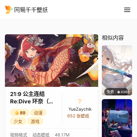
21:9 公主连结Re:Dive 环奈
精选
21:9 公主连结Re:Dive 环奈（新年）3★
相似内容
免费
4988
꙳NOZ
21:9 公主连结
Re:Dive 环奈（新
年）3★
YueZaychik
89
动漫
652 张壁纸
少女
游戏
视频格式
动态壁纸
46.17M