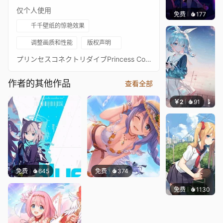
仅个人使用
免费
177
𝑬𝒗𝒆𝑾𝒊𝒏
千千壁纸的惊艳效果
调整画质和性能
版权声明
プリンセスコネクトリダイブPrincess Connect! Re: Dive超异域公主连结！Re: Dive3星 カンナ（ニューイヤー） 3★ 主页动画壁纸3★环奈（振袖） - Kanna通过 Waifu2x 降噪放大 + FFmpeg 60FPS 补帧处理21:9 3440*1440 带鱼屏适配16:9 标准比例版：https://steamcommunity.com/sharedfiles/filedetails/?id=2361434415PCR 16:9 合集：https://steamcommunity.com/sharedfiles/filedetails/?id=2134024999PCR 21:9 合集：https://steamcommunity.com/sharedfiles/filedetails/?id=2137377323
作者的其他作品
查看全部
￥2
91
豆子酱e
免费
645
免费
374
免费
1130
꙳NOZ