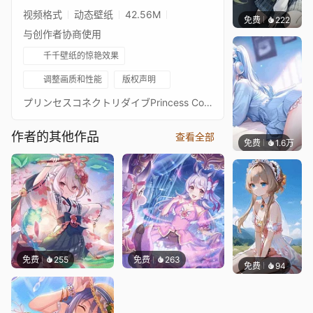
视频格式
动态壁纸
42.56M
免费
222
渔小小
与创作者协商使用
千千壁纸的惊艳效果
调整画质和性能
版权声明
プリンセスコネクトリダイブPrincess Connect! Re: Dive超异域公主连结！Re: Dive3星 灰姑娘 真步 3★ 主页动画壁纸3★マホ（シンデレラ） - Maho通过 Waifu2x 降噪放大 + FFmpeg 60FPS 补帧处理21:9 带鱼屏适配版：https://steamcommunity.com/sharedfiles/filedetails/?id=2438217915PCR 16:9 合集：https://steamcommunity.com/sharedfiles/filedetails/?id=2134024999PCR 21:9 合集：https://steamcommunity.com/sharedfiles/filedetails/?id=2137377323
作者的其他作品
查看全部
免费
1.6万
豆子酱e
免费
255
免费
263
免费
94
渔小小