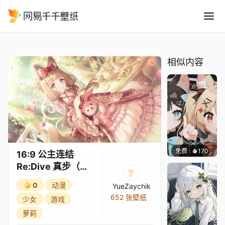
16:9 公主连结Re:Dive 真步
精选
16:9 公主连结Re:Dive 真步（灰姑娘）3★
相似内容
免费
170
渔小小
16:9 公主连结
Re:Dive 真步（灰
姑娘）3★
0
动漫
YueZaychik
652 张壁纸
少女
游戏
萝莉