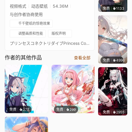
视频格式
动态壁纸
54.36M
免费
1133
꙳NOZ
与创作者协商使用
千千壁纸的惊艳效果
调整画质和性能
版权声明
プリンセスコネクトリダイブPrincess Connect! Re: Dive超异域公主连结！Re: Dive6星 望 6★ 主页动画壁纸6★ノゾミ - Nozomi通过 Waifu2x 降噪放大 + FFmpeg 60FPS 补帧处理21:9 带鱼屏适配版：https://steamcommunity.com/sharedfiles/filedetails/?id=2459609977PCR 16:9 合集：https://steamcommunity.com/sharedfiles/filedetails/?id=2134024999PCR 21:9 合集：https://steamcommunity.com/sharedfiles/filedetails/?id=2137377323
作者的其他作品
查看全部
免费
4996
꙳NOZ
免费
378
免费
299
免费
2955
Kyllar