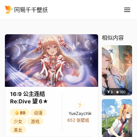
16:9 公主连结Re:Dive 望 6
精选
16:9 公主连结Re:Dive 望 6★
相似内容
￥3
160
豆子酱
16:9 公主连结
Re:Dive 望 6★
89
动漫
YueZaychik
652 张壁纸
少女
游戏
美女