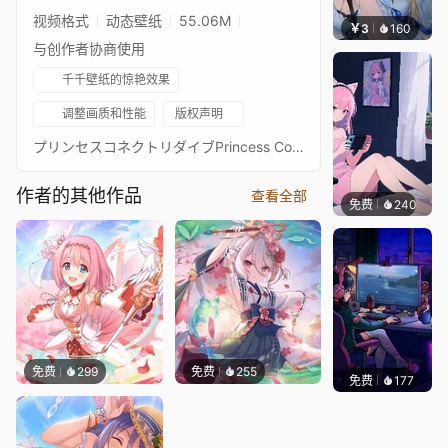
视频格式
动态壁纸
55.06M
￥3
160
豆子酱
与创作者协商使用
千千壁纸的惊艳效果
调整画质和性能
版权声明
プリンセスコネクトリダイブPrincess Connect! Re: Dive超异域公主连结！Re: Dive6星 望 6★ 主页动画壁纸6★ノゾミ - Nozomi通过 Waifu2x 降噪放大 + FFmpeg 60FPS 补帧处理21:9 3440*1440 带鱼屏适配16:9 标准比例版：https://steamcommunity.com/sharedfiles/filedetails/?id=2459609091PCR 16:9 合集：https://steamcommunity.com/sharedfiles/filedetails/?id=2134024999PCR 21:9 合集：https://steamcommunity.com/sharedfiles/filedetails/?id=2137377323
作者的其他作品
查看全部
免费
240
好看壁
免费
299
免费
255
免费
177
𝑬𝒗𝒆𝑾𝒊𝒏