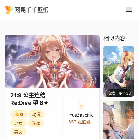
21:9 公主连结Re:Dive 望 6
精选
21:9 公主连结Re:Dive 望 6★
相似内容
免费
1133
꙳NOZ
21:9 公主连结
Re:Dive 望 6★
0
动漫
YueZaychik
652 张壁纸
少女
游戏
美女