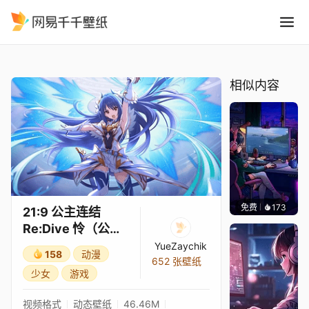
21:9 公主连结Re:Dive 怜公
精选
21:9 公主连结Re:Dive 怜（公主形态）3★
相似内容
免费
173
𝑬𝒗𝒆𝑾𝒊𝒏
21:9 公主连结
Re:Dive 怜（公主
形态）3★
YueZaychik
158
动漫
652 张壁纸
少女
游戏
视频格式
动态壁纸
46.46M