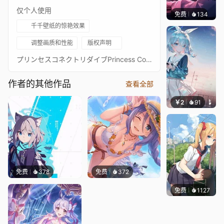
仅个人使用
免费
134
𝑬𝒗𝒆𝑾𝒊𝒏
千千壁纸的惊艳效果
调整画质和性能
版权声明
プリンセスコネクトリダイブPrincess Connect! Re: Dive超异域公主连结！Re: Dive3星 怜 公主形态 3★ 主页动画壁纸3★レイ（プリンセス） - Rei通过 Waifu2x 降噪放大 + FFmpeg 60FPS 补帧处理21:9 3440*1440 带鱼屏适配16:9 标准比例版：https://steamcommunity.com/sharedfiles/filedetails/?id=2532638246PCR 16:9 合集：https://steamcommunity.com/sharedfiles/filedetails/?id=2134024999PCR 21:9 合集：https://steamcommunity.com/sharedfiles/filedetails/?id=2137377323
作者的其他作品
查看全部
￥2
91
豆子酱e
免费
378
免费
372
免费
1127
꙳NOZ