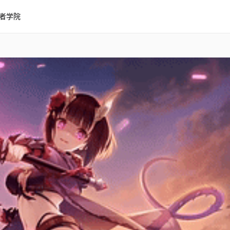
者学院
惠理子泳装3