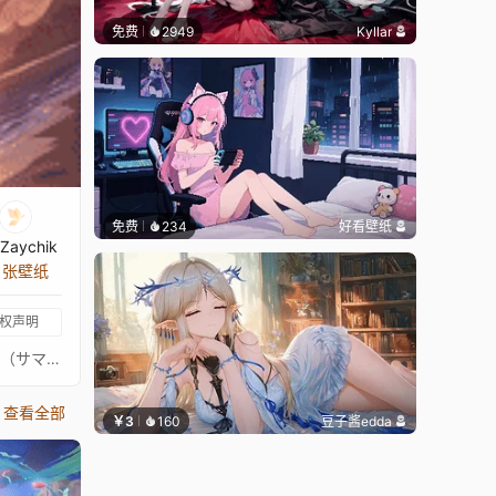
免费
2949
Kyllar
免费
234
好看壁纸
Zaychik
2 张壁纸
权声明
プリンセスコネクトリダイブPrincess Connect! Re: Dive超异域公主连结！Re: Dive3星 惠理子 泳装 3★ 主页动画壁纸3★エリコ（サマー） - Eriko通过 Waifu2x 降噪放大 + FFmpeg 60FPS 补帧处理21:9 带鱼屏适配版：https://steamcommunity.com/sharedfiles/filedetails/?id=2536529108PCR 16:9 合集：https://steamcommunity.com/sharedfiles/filedetails/?id=2134024999PCR 21:9 合集：https://steamcommunity.com/sharedfiles/filedetails/?id=2137377323
查看全部
￥3
160
豆子酱edda