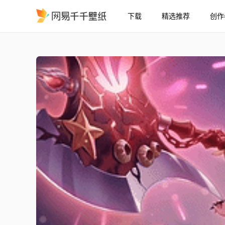
下载
精选推荐
创作
16:9 公主连结Re:Dive 
精选
16:9 公主连结Re:Dive 惠理子（泳装）3★