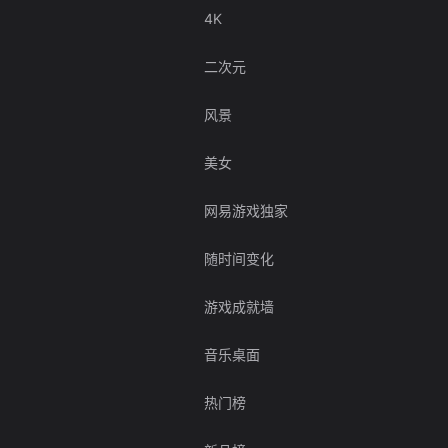
4K
二次元
风景
美女
网易游戏独家
随时间变化
游戏成就墙
音乐桌面
热门榜