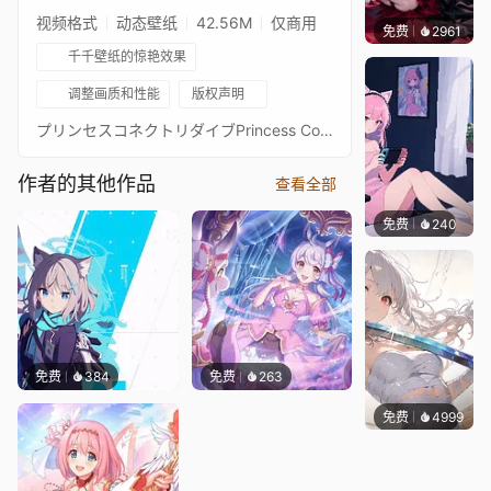
视频格式
动态壁纸
42.56M
仅商用
免费
2961
Kyllar
千千壁纸的惊艳效果
调整画质和性能
版权声明
プリンセスコネクトリダイブPrincess Connect! Re: Dive超异域公主连结！Re: Dive3星 泳装 千歌 3★ 主页动画壁纸3★チカ（サマー） - Chika通过 Waifu2x 降噪放大 + FFmpeg 60FPS 补帧处理21:9 带鱼屏适配版：https://steamcommunity.com/sharedfiles/filedetails/?id=2576677238PCR 16:9 合集：https://steamcommunity.com/sharedfiles/filedetails/?id=2134024999PCR 21:9 合集：https://steamcommunity.com/sharedfiles/filedetails/?id=2137377323
作者的其他作品
查看全部
免费
240
好看壁
免费
384
免费
263
免费
4999
꙳NOZ