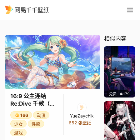
16:9 公主连结Re:Dive 千歌
精选
16:9 公主连结Re:Dive 千歌（夏日）3★
相似内容
免费
179
𝑬𝒗𝒆𝑾𝒊𝒏
16:9 公主连结
Re:Dive 千歌（夏
日）3★
166
动漫
YueZaychik
652 张壁纸
少女
性感
游戏