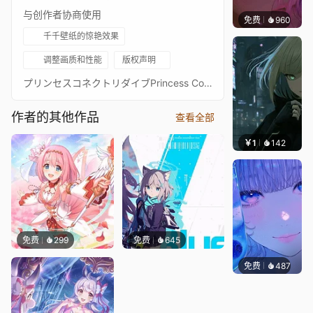
与创作者协商使用
免费
960
辰东壁
千千壁纸的惊艳效果
调整画质和性能
版权声明
プリンセスコネクトリダイブPrincess Connect! Re: Dive超异域公主连结！Re: Dive3星 佳凛 3★ 主页动画壁纸3★カリン - Karin通过 Waifu2x 降噪放大 + FFmpeg 60FPS 补帧处理21:9 带鱼屏适配版：https://steamcommunity.com/sharedfiles/filedetails/?id=2635882060PCR 16:9 合集：https://steamcommunity.com/sharedfiles/filedetails/?id=2134024999PCR 21:9 合集：https://steamcommunity.com/sharedfiles/filedetails/?id=2137377323
作者的其他作品
查看全部
￥1
142
辰东壁
免费
299
免费
645
免费
487
辰东壁