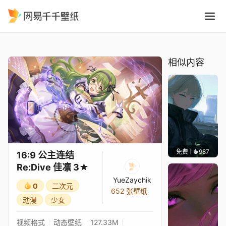
16:9 公主连结Re:Dive 佳凛 3
精选
16:9 公主连结Re:Dive 佳凛 3★
相似内容
免费
987
辰东壁
16:9 公主连结
Re:Dive 佳凛 3★
YueZaychik
0
二次元
652 张壁纸
动漫
少女
视频格式
动态壁纸
127.33M