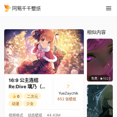
16:9 公主连结Re:Dive 璃乃
精选
16:9 公主连结Re:Dive 璃乃（圣诞）3★
相似内容
免费
1023
辰东
16:9 公主连结
Re:Dive 璃乃（圣
诞）3★
YueZaychik
0
二次元
652 张壁纸
动漫
少女
视频格式
动态壁纸
44.43M