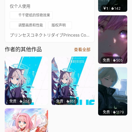
仅个人使用
￥1
142
辰东壁
千千壁纸的惊艳效果
调整画质和性能
版权声明
プリンセスコネクトリダイブPrincess Connect! Re: Dive超异域公主连结！Re: Dive3星 璃乃 圣诞节 3★ 主页动画壁纸3★リノ（クリスマス） - Rino通过 Waifu2x 降噪放大 + FFmpeg 60FPS 补帧处理21:9 带鱼屏适配版：https://steamcommunity.com/sharedfiles/filedetails/?id=2704982896PCR 16:9 合集：https://steamcommunity.com/sharedfiles/filedetails/?id=2134024999PCR 21:9 合集：https://steamcommunity.com/sharedfiles/filedetails/?id=2137377323
作者的其他作品
查看全部
免费
505
辰东壁
免费
384
免费
651
免费
1179
辰东壁