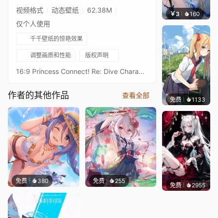
视频格式
动态壁纸
62.38M
￥3
160
豆子酱
仅个人使用
千千壁纸的惊艳效果
调整画质和性能
版权声明
16:9 Princess Connect! Re: Dive Character Live Wallpaperプリンセスコネクトリダイブ超异域公主连结！Re: DiveResolution: 16:9 3584 x 2016Overall Bit Rate: ≈40Mb/s ± 3Mb/s3★流夏 新年3★ルカ（ニューイヤー） - RukaAfter RealESRGAN2x upscaling + FFmpeg frame processing21:9 3440 x 1440 Resolution：https://steamcommunity.com/sharedfiles/filedetails/?id=2718941124Princess Connect! Re: Dive 16:9 Collections：https://steamcommunity.com/sharedfiles/filedetails/?id=2134024999Princess Connect! Re: Dive 21:9 Collections：https://steamcommunity.com/sharedfiles/filedetails/?id=2137377323
作者的其他作品
查看全部
免费
1133
꙳NOZ
免费
380
免费
255
免费
2955
Kyllar