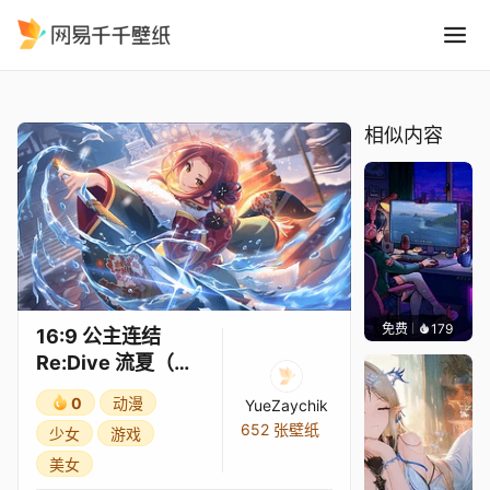
16:9 公主连结Re:Dive 流夏
精选
16:9 公主连结Re:Dive 流夏（新年）3★
相似内容
免费
179
𝑬𝒗𝒆𝑾𝒊𝒏
16:9 公主连结
Re:Dive 流夏（新
年）3★
0
动漫
YueZaychik
652 张壁纸
少女
游戏
美女