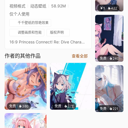
视频格式
动态壁纸
58.92M
￥1
422
渔小
仅个人使用
千千壁纸的惊艳效果
调整画质和性能
版权声明
16:9 Princess Connect! Re: Dive Character Live Wallpaperプリンセスコネクトリダイブ超异域公主连结！Re: DiveResolution: 16:9 3584 x 2016Overall Bit Rate: ≈40Mb/s ± 3Mb/s6★佩可 泳装6★ペコリーヌ（サマー） - PecorineAfter Waifu2x upscaling + FFmpeg frame processing21:9 3440 x 1440 Resolution：https://steamcommunity.com/sharedfiles/filedetails/?id=2778305241Princess Connect! Re: Dive 16:9 Collections：https://steamcommunity.com/sharedfiles/filedetails/?id=2134024999Princess Connect! Re: Dive 21:9 Collections：https://steamcommunity.com/sharedfiles/filedetails/?id=2137377323
作者的其他作品
查看全部
免费
240
好看壁
免费
380
免费
378
免费
221
渔小小