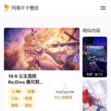
16:9 公主连结Re:Dive 佩可
精选
16:9 公主连结Re:Dive 佩可莉姆（泳装）6★
相似内容
免费
179
𝑬𝒗𝒆𝑾𝒊𝒏
16:9 公主连结
Re:Dive 佩可莉姆
（泳装）6★
94
动漫
YueZaychik
652 张壁纸
少女
性感
游戏
美女