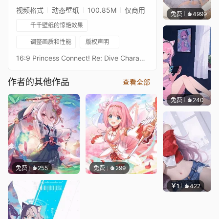
视频格式
动态壁纸
100.85M
仅商用
免费
4999
꙳NOZ
千千壁纸的惊艳效果
调整画质和性能
版权声明
16:9 Princess Connect! Re: Dive Character Live Wallpaperプリンセスコネクトリダイブ超异域公主连结！Re: DiveResolution: 16:9 3584 x 2016Overall Bit Rate: ≈40Mb/s ± 3Mb/s6★空花6★クウカ - KuukaAfter Waifu2x upscaling + FFmpeg frame processing21:9 3440 x 1440 Resolution：https://steamcommunity.com/sharedfiles/filedetails/?id=2802785266Princess Connect! Re: Dive 16:9 Collections：https://steamcommunity.com/sharedfiles/filedetails/?id=2134024999Princess Connect! Re: Dive 21:9 Collections：https://steamcommunity.com/sharedfiles/filedetails/?id=2137377323
作者的其他作品
查看全部
免费
240
好看壁
免费
255
免费
299
￥1
422
渔小