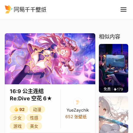
16:9 公主连结Re:Dive 空花 6
精选
16:9 公主连结Re:Dive 空花 6★
相似内容
免费
179
𝑬𝒗𝒆𝑾𝒊𝒏
16:9 公主连结
Re:Dive 空花 6★
92
动漫
YueZaychik
652 张壁纸
少女
性感
游戏
美女