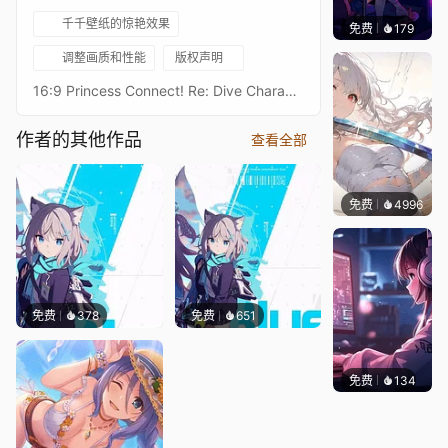
千千壁纸的惊艳效果
免费
179
𝑬𝒗𝒆𝑾𝒊𝒏
调整画质和性能
版权声明
16:9 Princess Connect! Re: Dive Character Live Wallpaperプリンセスコネクトリダイブ超异域公主连结！Re: DiveResolution: 16:9 3584 x 2016Overall Bit Rate: ≈40Mb/s ± 3Mb/s3★由加莉 露营3★ユカリ（キャンプ） - YukariAfter Waifu2x upscaling + FFmpeg frame processing21:9 3440 x 1440 Resolution：https://steamcommunity.com/sharedfiles/filedetails/?id=2826840624Princess Connect! Re: Dive 16:9 Collections：https://steamcommunity.com/sharedfiles/filedetails/?id=2134024999Princess Connect! Re: Dive 21:9 Collections：https://steamcommunity.com/sharedfiles/filedetails/?id=2137377323
作者的其他作品
查看全部
免费
4996
꙳NOZ
免费
378
免费
651
免费
134
𝑬𝒗𝒆𝑾𝒊𝒏