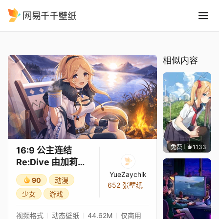
16:9 公主连结Re:Dive 由加
精选
16:9 公主连结Re:Dive 由加莉（露营）3★
相似内容
免费
1133
꙳NOZ
16:9 公主连结
Re:Dive 由加莉
（露营）3★
YueZaychik
90
动漫
652 张壁纸
少女
游戏
视频格式
动态壁纸
44.62M
仅商用