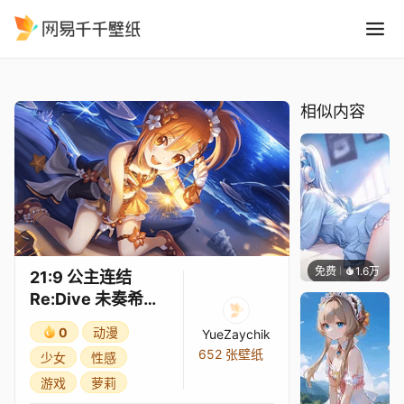
21:9 公主连结Re:Dive 未奏
精选
21:9 公主连结Re:Dive 未奏希（夏日）3★
相似内容
免费
1.6万
豆子酱e
21:9 公主连结
Re:Dive 未奏希
（夏日）3★
0
动漫
YueZaychik
652 张壁纸
少女
性感
游戏
萝莉