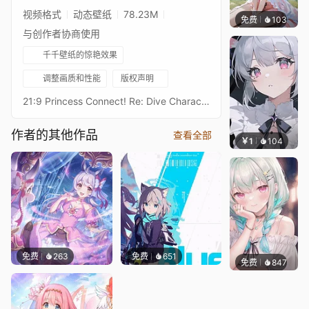
视频格式
动态壁纸
78.23M
免费
103
渔小小
与创作者协商使用
千千壁纸的惊艳效果
调整画质和性能
版权声明
21:9 Princess Connect! Re: Dive Character Live Wallpaperプリンセスコネクトリダイブ超异域公主连结！Re: DiveResolution: 21:9 3440*1440Overall Bit Rate: ≈40Mb/s ± 3Mb/s3★未奏希 夏日3★ミソギ（サマー） - MisogiAfter Waifu2x upscaling + FFmpeg frame processing16:9 3584 x 2016 Resolution：https://steamcommunity.com/sharedfiles/filedetails/?id=2846387343Princess Connect! Re: Dive 16:9 Collections：https://steamcommunity.com/sharedfiles/filedetails/?id=2134024999Princess Connect! Re: Dive 21:9 Collections：https://steamcommunity.com/sharedfiles/filedetails/?id=2137377323
作者的其他作品
查看全部
￥1
104
渔小
免费
263
免费
651
免费
847
豆子酱e