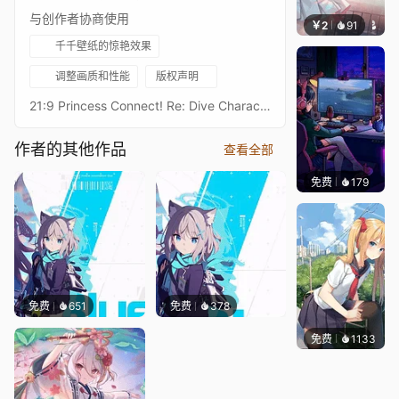
与创作者协商使用
￥2
91
豆子酱e
千千壁纸的惊艳效果
调整画质和性能
版权声明
21:9 Princess Connect! Re: Dive Character Live Wallpaperプリンセスコネクトリダイブ超异域公主连结！Re: DiveResolution: 21:9 3440*1440Overall Bit Rate: ≈40Mb/s ± 3Mb/s3★纯 圣诞3★ジュン（クリスマス） - JunAfter Waifu2x upscaling + FFmpeg frame processing16:9 3584 x 2016 Resolution：https://steamcommunity.com/sharedfiles/filedetails/?id=2914684746Princess Connect! Re: Dive 16:9 Collections：https://steamcommunity.com/sharedfiles/filedetails/?id=2134024999Princess Connect! Re: Dive 21:9 Collections：https://steamcommunity.com/sharedfiles/filedetails/?id=2137377323
作者的其他作品
查看全部
免费
179
𝑬𝒗𝒆𝑾𝒊𝒏
免费
651
免费
378
免费
1133
꙳NOZ