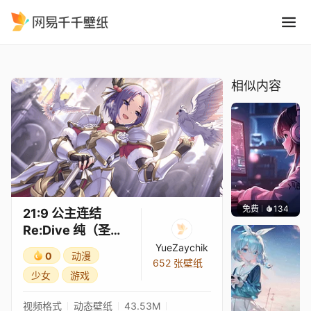
21:9 公主连结Re:Dive 纯圣诞
精选
21:9 公主连结Re:Dive 纯（圣诞）3★
相似内容
免费
134
𝑬𝒗𝒆𝑾𝒊𝒏
21:9 公主连结
Re:Dive 纯（圣
诞）3★
YueZaychik
0
动漫
652 张壁纸
少女
游戏
视频格式
动态壁纸
43.53M