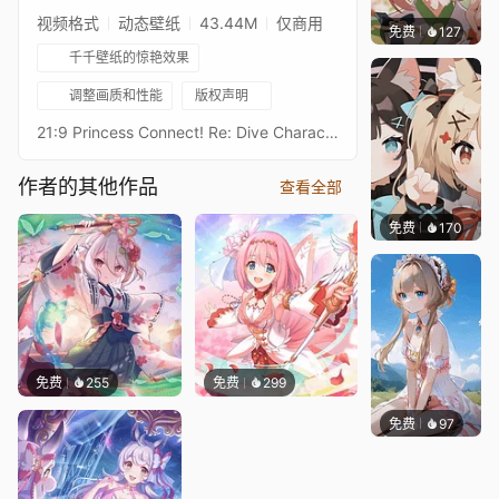
视频格式
动态壁纸
43.44M
仅商用
免费
127
渔小小
千千壁纸的惊艳效果
调整画质和性能
版权声明
21:9 Princess Connect! Re: Dive Character Live Wallpaperプリンセスコネクトリダイブ超异域公主连结！Re: DiveResolution: 21:9 3440*1440Overall Bit Rate: ≈40Mb/s ± 3Mb/s3★安&古蕾雅3★アン＆グレア - Anne&GreaAfter Waifu2x upscaling + FFmpeg frame processing16:9 3584 x 2016 Resolution：https://steamcommunity.com/sharedfiles/filedetails/?id=2914699336Princess Connect! Re: Dive 16:9 Collections：https://steamcommunity.com/sharedfiles/filedetails/?id=2134024999Princess Connect! Re: Dive 21:9 Collections：https://steamcommunity.com/sharedfiles/filedetails/?id=2137377323
作者的其他作品
查看全部
免费
170
渔小小
免费
255
免费
299
免费
97
渔小小