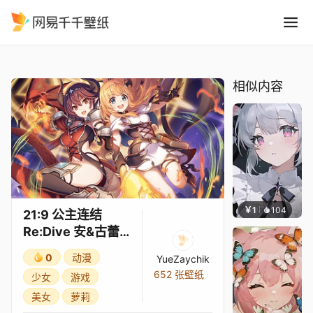
21:9 公主连结Re:Dive 安&古
精选
21:9 公主连结Re:Dive 安&古蕾雅 3★
相似内容
￥1
104
渔小
21:9 公主连结
Re:Dive 安&古蕾
雅 3★
0
动漫
YueZaychik
652 张壁纸
少女
游戏
美女
萝莉