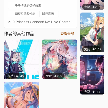
千千壁纸的惊艳效果
免费
236
好看壁
调整画质和性能
版权声明
21:9 Princess Connect! Re: Dive Character Live Wallpaperプリンセスコネクトリダイブ超异域公主连结！Re: DiveResolution: 21:9 3440*1440Overall Bit Rate: ≈40Mb/s ± 3Mb/s3★嘉夜 解放者3★カヤ（リベレイター） - KayaAfter Waifu2x upscaling + FFmpeg frame processing16:9 3584 x 2016 Resolution：https://steamcommunity.com/sharedfiles/filedetails/?id=2929391988Princess Connect! Re: Dive 16:9 Collections：https://steamcommunity.com/sharedfiles/filedetails/?id=2134024999Princess Connect! Re: Dive 21:9 Collections：https://steamcommunity.com/sharedfiles/filedetails/?id=2137377323
作者的其他作品
查看全部
免费
1127
꙳NOZ
免费
645
免费
255
免费
134
𝑬𝒗𝒆𝑾𝒊𝒏