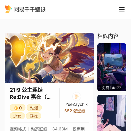
21:9 公主连结Re:Dive 嘉夜
精选
21:9 公主连结Re:Dive 嘉夜（解放者）3★
相似内容
免费
177
𝑬𝒗𝒆𝑾𝒊𝒏
21:9 公主连结
Re:Dive 嘉夜（解
放者）3★
YueZaychik
0
动漫
652 张壁纸
少女
游戏
视频格式
动态壁纸
84.68M
仅商用