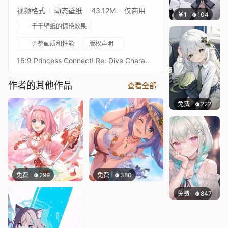
视频格式
动态壁纸
43.12M
仅商用
￥1
104
渔小
千千壁纸的惊艳效果
调整画质和性能
版权声明
16:9 Princess Connect! Re: Dive Character Live Wallpaperプリンセスコネクトリダイブ超异域公主连结！Re: DiveResolution: 16:9 3584 x 2016Overall Bit Rate: ≈40Mb/s ± 3Mb/s3★可可萝 游骑兵3★コッコロ（レンジャー） - KokkoroAfter Waifu2x upscaling + FFmpeg frame processing21:9 3440 x 1440 Resolution：https://steamcommunity.com/sharedfiles/filedetails/?id=2956357041Princess Connect! Re: Dive 16:9 Collections：https://steamcommunity.com/sharedfiles/filedetails/?id=2134024999Princess Connect! Re: Dive 21:9 Collections：https://steamcommunity.com/sharedfiles/filedetails/?id=2137377323
作者的其他作品
查看全部
免费
222
渔小小
免费
299
免费
380
免费
847
豆子酱e