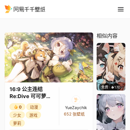
16:9 公主连结Re:Dive 可可
精选
16:9 公主连结Re:Dive 可可萝（游骑兵）3★
相似内容
免费
170
渔小小
16:9 公主连结
Re:Dive 可可萝
（游骑兵）3★
0
动漫
YueZaychik
652 张壁纸
少女
游戏
萝莉