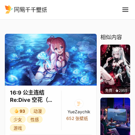
16:9 公主连结Re:Dive 空花
精选
16:9 公主连结Re:Dive 空花（夏日）3★
相似内容
免费
2955
Kyllar
16:9 公主连结
Re:Dive 空花（夏
日）3★
93
动漫
YueZaychik
652 张壁纸
少女
性感
游戏