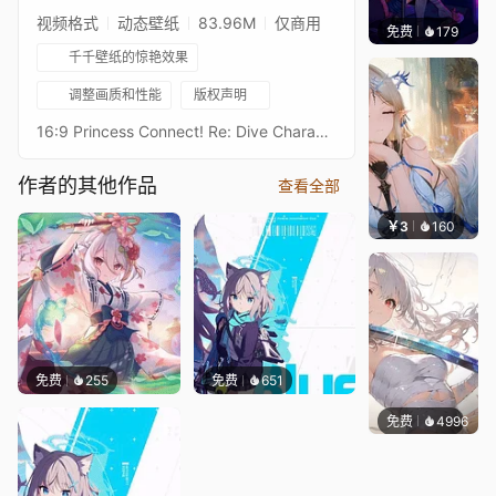
视频格式
动态壁纸
83.96M
仅商用
免费
179
𝑬𝒗𝒆𝑾𝒊𝒏
千千壁纸的惊艳效果
调整画质和性能
版权声明
16:9 Princess Connect! Re: Dive Character Live Wallpaperプリンセスコネクトリダイブ超异域公主连结！Re: DiveResolution: 16:9 3584 x 2016Overall Bit Rate: ≈40Mb/s ± 3Mb/s3★空花 夏日3★クウカ（サマー） - KūkaAfter Waifu2x upscaling + FFmpeg frame processing21:9 3440 x 1440 Resolution：https://steamcommunity.com/sharedfiles/filedetails/?id=3016977553Princess Connect! Re: Dive 16:9 Collections：https://steamcommunity.com/sharedfiles/filedetails/?id=2134024999Princess Connect! Re: Dive 21:9 Collections：https://steamcommunity.com/sharedfiles/filedetails/?id=2137377323
作者的其他作品
查看全部
￥3
160
豆子酱
免费
255
免费
651
免费
4996
꙳NOZ