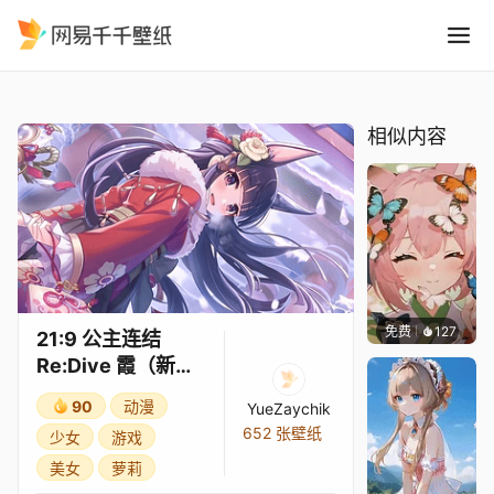
21:9 公主连结Re:Dive 霞新年
精选
21:9 公主连结Re:Dive 霞（新年）3★
相似内容
免费
127
渔小小
21:9 公主连结
Re:Dive 霞（新
年）3★
90
动漫
YueZaychik
652 张壁纸
少女
游戏
美女
萝莉