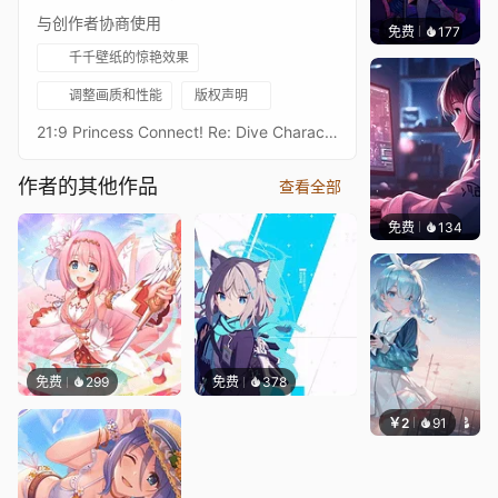
与创作者协商使用
免费
177
𝑬𝒗𝒆𝑾𝒊𝒏
千千壁纸的惊艳效果
调整画质和性能
版权声明
21:9 Princess Connect! Re: Dive Character Live Wallpaperプリンセスコネクトリダイブ超异域公主连结！Re: DiveResolution: 21:9 3440*1440Overall Bit Rate: ≈40Mb/s ± 3Mb/s3★日和 星幽3★ヒヨリ（アストラル） - HiyoriAfter Waifu2x upscaling + FFmpeg frame processing16:9 3584 x 2016 Resolution：https://steamcommunity.com/sharedfiles/filedetails/?id=3177164938Princess Connect! Re: Dive 16:9 Collections：https://steamcommunity.com/sharedfiles/filedetails/?id=2134024999Princess Connect! Re: Dive 21:9 Collections：https://steamcommunity.com/sharedfiles/filedetails/?id=2137377323
作者的其他作品
查看全部
免费
134
𝑬𝒗𝒆𝑾𝒊𝒏
免费
299
免费
378
￥2
91
豆子酱e