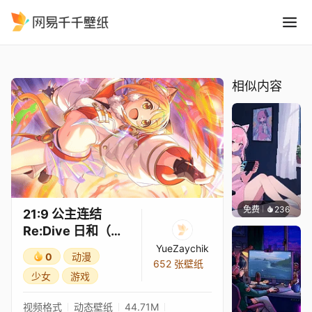
21:9 公主连结Re:Dive 日和
精选
21:9 公主连结Re:Dive 日和（星幽）3★
相似内容
免费
236
好看壁
21:9 公主连结
Re:Dive 日和（星
幽）3★
YueZaychik
0
动漫
652 张壁纸
少女
游戏
视频格式
动态壁纸
44.71M