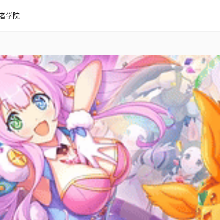
者学院
露露 3