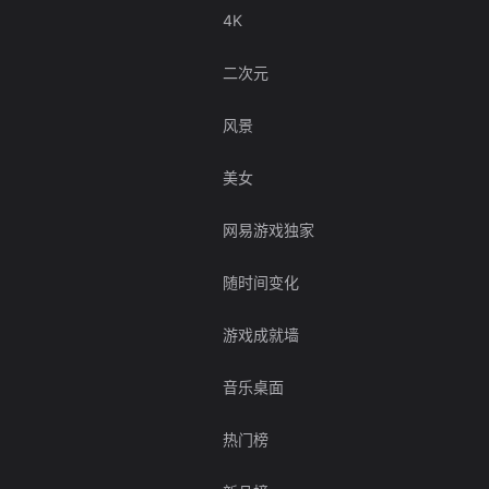
4K
二次元
风景
美女
网易游戏独家
随时间变化
游戏成就墙
音乐桌面
热门榜