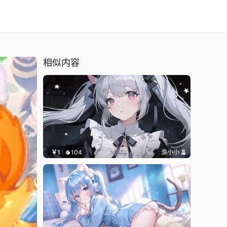
相似内容
￥1
104
渔小小