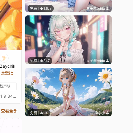
免费
1.6万
豆子酱edda
免费
847
豆子酱edda
Zaychik
2 张壁纸
权声明
21:9 Princess Connect! Re: Dive Character Live Wallpaperプリンセスコネクトリダイブ超异域公主连结！Re: DiveResolution: 21:9 3440*1440Overall Bit Rate: ≈40Mb/s ± 3Mb/s3★可露露3★クルル - KururuAfter Waifu2x upscaling + FFmpeg frame processing16:9 3584 x 2016 Resolution：https://steamcommunity.com/sharedfiles/filedetails/?id=3268976589Princess Connect! Re: Dive 16:9 Collections：https://steamcommunity.com/sharedfiles/filedetails/?id=2134024999Princess Connect! Re: Dive 21:9 Collections：https://steamcommunity.com/sharedfiles/filedetails/?id=2137377323
查看全部
免费
94
渔小小