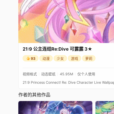
21:9 公主连结Re:Dive 可露露 3★
93
动漫
少女
游戏
萝莉
视频格式
动态壁纸
45.95M
仅个人使用
作者的其他作品