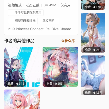
视频格式
动态壁纸
34.49M
仅商用
免费
170
渔小小
千千壁纸的惊艳效果
调整画质和性能
版权声明
21:9 Princess Connect! Re: Dive Character Live Wallpaperプリンセスコネクトリダイブ超异域公主连结！Re: DiveResolution: 21:9 3440*1440Overall Bit Rate: ≈40Mb/s ± 3Mb/s3★雪菲 公主3★シェフィ（プリンセス） - SheffyAfter RealESRGAN upscaling + rife-ncnn-vulkan frame processing16:9 3584 x 2016 Resolution：https://steamcommunity.com/sharedfiles/filedetails/?id=3322073161Princess Connect! Re: Dive 16:9 Collections：https://steamcommunity.com/sharedfiles/filedetails/?id=2134024999Princess Connect! Re: Dive 21:9 Collections：https://steamcommunity.com/sharedfiles/filedetails/?id=2137377323
作者的其他作品
查看全部
免费
94
渔小小
免费
645
免费
255
免费
1.5万
豆子酱e