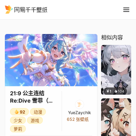
21:9 公主连结Re:Dive 雪菲
精选
21:9 公主连结Re:Dive 雪菲（公主）3★
相似内容
￥1
104
渔小
21:9 公主连结
Re:Dive 雪菲（公
主）3★
92
动漫
YueZaychik
652 张壁纸
少女
游戏
萝莉