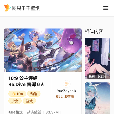
16:9 公主连结Re:Dive 雷姆 6
精选
16:9 公主连结Re:Dive 雷姆 6★
相似内容
免费
234
好看壁
16:9 公主连结
Re:Dive 雷姆 6★
YueZaychik
109
动漫
652 张壁纸
少女
游戏
视频格式
动态壁纸
83.37M