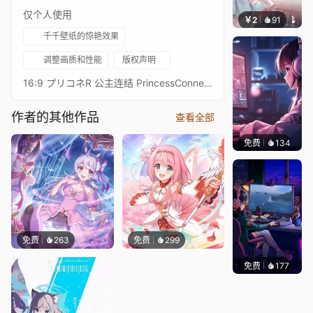
仅个人使用
￥2
91
豆子酱e
千千壁纸的惊艳效果
调整画质和性能
版权声明
16:9 プリコネR 公主连结 PrincessConnect! Re: Dive16:9 Princess Connect! Re: Dive Character Live Wallpaperプリンセスコネクトリダイブ超异域公主连结！Re: DiveResolution: 16:9 3584 x 2016Overall Bit Rate: ≈40Mb/s ± 3Mb/s6★雷姆6★レム - RemAfter RealESRGAN upscaling + rife-ncnn-vulkan frame processing21:9 3440 x 1440 Resolution：https://steamcommunity.com/sharedfiles/filedetails/?id=3342134604Princess Connect! Re: Dive 16:9 Collections：https://steamcommunity.com/sharedfiles/filedetails/?id=2134024999Princess Connect! Re: Dive 21:9 Collections：https://steamcommunity.com/sharedfiles/filedetails/?id=2137377323
作者的其他作品
查看全部
免费
134
𝑬𝒗𝒆𝑾𝒊𝒏
免费
263
免费
299
免费
177
𝑬𝒗𝒆𝑾𝒊𝒏