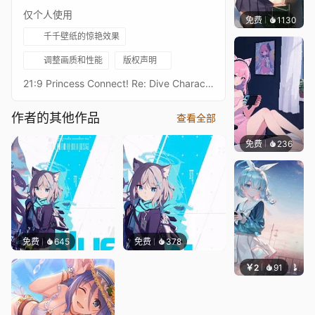
仅个人使用
免费
1130
꙳NOZ
千千壁纸的惊艳效果
调整画质和性能
版权声明
21:9 Princess Connect! Re: Dive Character Live Wallpaperプリンセスコネクトリダイブ超异域公主连结！Re: DiveResolution: 21:9 3440*1440Overall Bit Rate: ≈40Mb/s ± 3Mb/s3★琳德3★リンド - LindAfter RealESRGAN upscaling + rife-ncnn-vulkan frame processing16:9 3584 x 2016 Resolution：https://steamcommunity.com/sharedfiles/filedetails/?id=3359430348Princess Connect! Re: Dive 16:9 Collections：https://steamcommunity.com/sharedfiles/filedetails/?id=2134024999Princess Connect! Re: Dive 21:9 Collections：https://steamcommunity.com/sharedfiles/filedetails/?id=2137377323
作者的其他作品
查看全部
免费
236
好看壁
免费
645
免费
378
￥2
91
豆子酱e