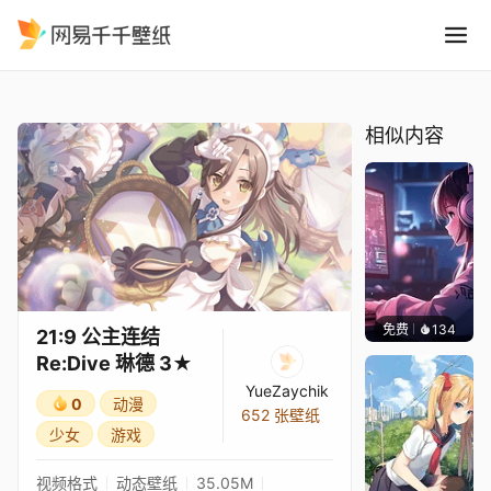
21:9 公主连结Re:Dive 琳德 3
精选
21:9 公主连结Re:Dive 琳德 3★
相似内容
免费
134
𝑬𝒗𝒆𝑾𝒊𝒏
21:9 公主连结
Re:Dive 琳德 3★
YueZaychik
0
动漫
652 张壁纸
少女
游戏
视频格式
动态壁纸
35.05M