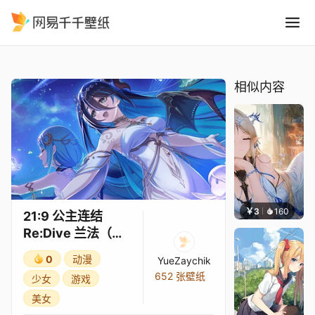
21:9 公主连结Re:Dive 兰法
精选
21:9 公主连结Re:Dive 兰法（礼服）3★
相似内容
￥3
160
豆子酱
21:9 公主连结
Re:Dive 兰法（礼
服）3★
0
动漫
YueZaychik
652 张壁纸
少女
游戏
美女