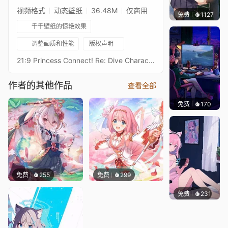
视频格式
动态壁纸
36.48M
仅商用
免费
1127
꙳NOZ
千千壁纸的惊艳效果
调整画质和性能
版权声明
21:9 Princess Connect! Re: Dive Character Live Wallpaperプリンセスコネクトリダイブ超异域公主连结！Re: DiveResolution: 21:9 3440*1440Overall Bit Rate: ≈40Mb/s ± 3Mb/s3★兰法 礼服3★ランファ（儀装束） - RanphaAfter RealESRGAN upscaling + rife-ncnn-vulkan frame processing16:9 3584 x 2016 Resolution：https://steamcommunity.com/sharedfiles/filedetails/?id=3454786248Princess Connect! Re: Dive 16:9 Collections：https://steamcommunity.com/sharedfiles/filedetails/?id=2134024999Princess Connect! Re: Dive 21:9 Collections：https://steamcommunity.com/sharedfiles/filedetails/?id=2137377323
作者的其他作品
查看全部
免费
170
𝑬𝒗𝒆𝑾𝒊𝒏
免费
255
免费
299
免费
231
好看壁