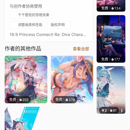
与创作者协商使用
免费
134
𝑬𝒗𝒆𝑾𝒊𝒏
千千壁纸的惊艳效果
调整画质和性能
版权声明
16:9 Princess Connect! Re: Dive Character Live Wallpaperプリンセスコネクトリダイブ超异域公主连结！Re: DiveResolution: 16:9 3584 x 2016Overall Bit Rate: ≈40Mb/s ± 3Mb/s3★凤凰3★ホウオウ - Ho-ohAfter RealESRGAN upscaling + rife-ncnn-vulkan frame processing21:9 3440 x 1440 Resolution：https://steamcommunity.com/sharedfiles/filedetails/?id=3476436769Princess Connect! Re: Dive 16:9 Collections：https://steamcommunity.com/sharedfiles/filedetails/?id=2134024999Princess Connect! Re: Dive 21:9 Collections：https://steamcommunity.com/sharedfiles/filedetails/?id=2137377323
作者的其他作品
查看全部
免费
177
𝑬𝒗𝒆𝑾𝒊𝒏
免费
255
免费
378
￥2
91
豆子酱e