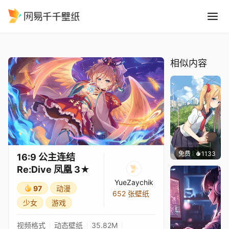
16:9 公主连结Re:Dive 凤凰 3
精选
16:9 公主连结Re:Dive 凤凰 3★
相似内容
免费
1133
꙳NOZ
16:9 公主连结
Re:Dive 凤凰 3★
YueZaychik
97
动漫
652 张壁纸
少女
游戏
视频格式
动态壁纸
35.82M