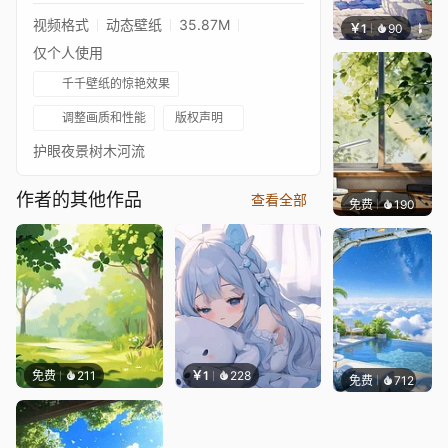
视频格式
动态壁纸
35.87M
￥1
90
叮叮当
仅个人使用
千千壁纸的惊艳效果
调整画质和性能
版权声明
护眼夜景树木河流
作者的其他作品
查看全部
免费
190
渔小小
免费
211
￥1
228
免费
712
豆子酱e