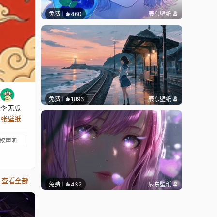
免费
460
辰东壁纸
免费
1896
辰东壁纸
与李无瓜
1 张壁纸
权声明
查看全部
免费
432
辰东壁纸