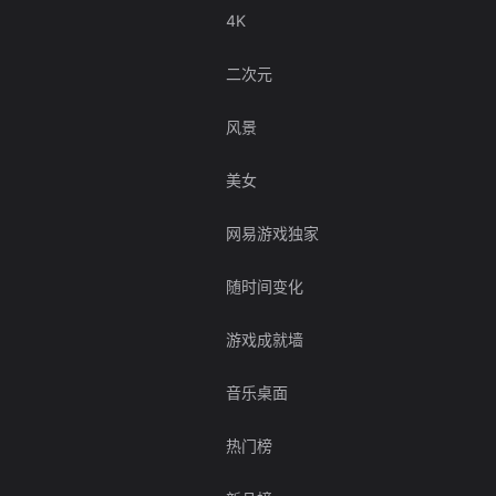
4K
二次元
风景
美女
网易游戏独家
随时间变化
游戏成就墙
音乐桌面
热门榜