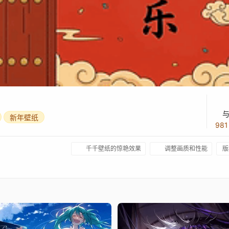
新年壁纸
98
千千壁纸的惊艳效果
调整画质和性能
版