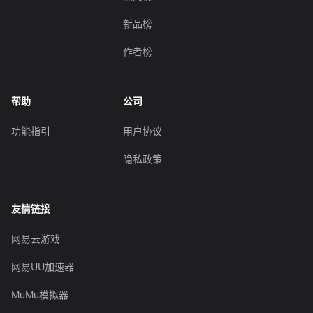
新品榜
作者榜
帮助
公司
功能指引
用户协议
隐私政策
友情链接
网易云游戏
网易UU加速器
MuMu模拟器