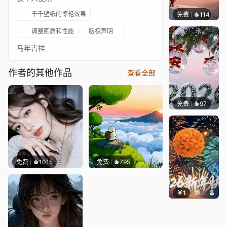
千千壁纸的惊艳效果
免费
114
渔小小
调整画质和性能
版权声明
马年吉祥
作者的其他作品
查看全部
免费
97
好看壁
免费
1015
免费
795
￥1
渔小小