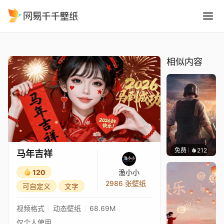
马年吉祥
精选
马年吉祥
相似内容
免费
212
鲨鲨啊
马年吉祥
120
渔小小
2986 张壁纸
可自定义
文字
视频格式
动态壁纸
68.69M
仅个人使用