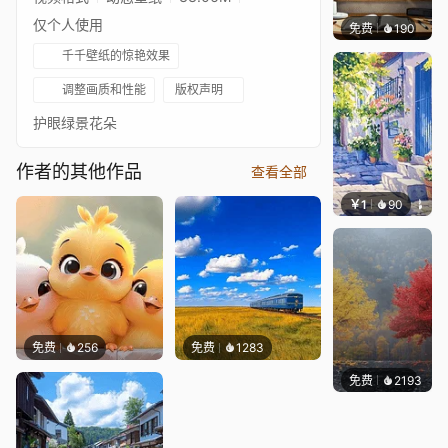
仅个人使用
免费
190
渔小小
千千壁纸的惊艳效果
调整画质和性能
版权声明
护眼绿景花朵
作者的其他作品
查看全部
￥1
90
叮叮当
免费
256
免费
1283
免费
2193
Salyu