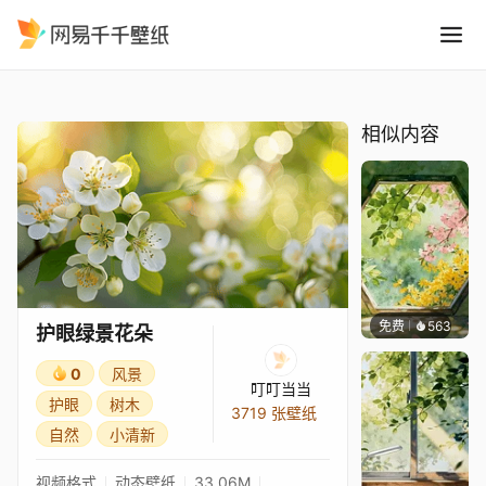
护眼绿景花朵
精选
护眼绿景花朵
相似内容
免费
563
渔小小
护眼绿景花朵
0
风景
叮叮当当
护眼
树木
3719 张壁纸
自然
小清新
视频格式
动态壁纸
33.06M