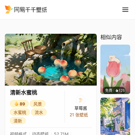
清新水蜜桃
精选
清新水蜜桃
相似内容
免费
125
好看壁
清新水蜜桃
89
风景
草莓酱
水蜜桃
流水
21 张壁纸
清新
视频格式
动态壁纸
52.71M