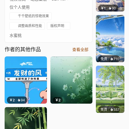
仅个人使用
￥1
90
叮叮当
千千壁纸的惊艳效果
调整画质和性能
版权声明
水蜜桃
作者的其他作品
查看全部
免费
710
豆子酱e
￥2
94
￥2
免费
557
豆子酱e